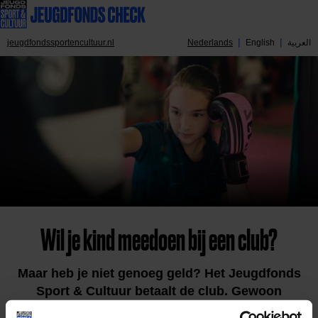
jeugdfondssportencultuur.nl
Nederlands
English
العربية
Wil je kind meedoen bij een club?
Maar heb je niet genoeg geld? Het Jeugdfonds
Sport & Cultuur betaalt de club. Gewoon
mogelijk.