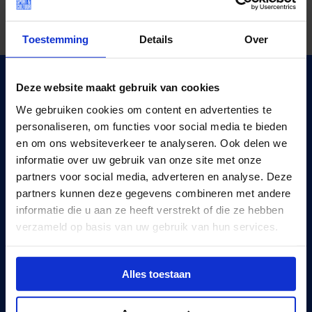
Toestemming
Details
Over
VUL JE POSTCODE IN EN DOE DE CHECK.
Deze website maakt gebruik van cookies
Vul hieronder je postcode in en doe de check. Binnen vier
We gebruiken cookies om content en advertenties te
stappen weet je of het Jeugdfonds Sport & Cultuur
personaliseren, om functies voor social media te bieden
waarschijnlijk de club kan betalen.
en om ons websiteverkeer te analyseren. Ook delen we
informatie over uw gebruik van onze site met onze
partners voor social media, adverteren en analyse. Deze
partners kunnen deze gegevens combineren met andere
Vul je postcode in
informatie die u aan ze heeft verstrekt of die ze hebben
verzameld op basis van uw gebruik van hun services.
Hoe werkt de Check?
Alles toestaan