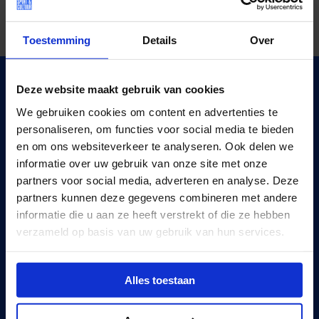
Toestemming
Details
Over
VUL JE POSTCODE IN EN DOE DE CHECK.
Deze website maakt gebruik van cookies
Vul hieronder je postcode in en doe de check. Binnen vier
We gebruiken cookies om content en advertenties te
stappen weet je of het Jeugdfonds Sport & Cultuur
personaliseren, om functies voor social media te bieden
waarschijnlijk de club kan betalen.
en om ons websiteverkeer te analyseren. Ook delen we
informatie over uw gebruik van onze site met onze
partners voor social media, adverteren en analyse. Deze
partners kunnen deze gegevens combineren met andere
Vul je postcode in
informatie die u aan ze heeft verstrekt of die ze hebben
verzameld op basis van uw gebruik van hun services.
Hoe werkt de Check?
Alles toestaan