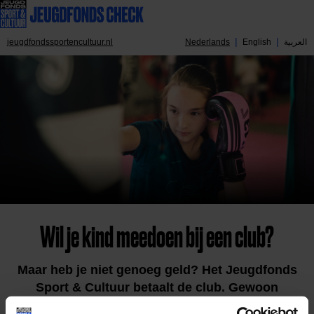
jeugdfondssportencultuur.nl
Nederlands
English
العربية
Wil je kind meedoen bij een club?
Maar heb je niet genoeg geld? Het Jeugdfonds
Sport & Cultuur betaalt de club. Gewoon
mogelijk.