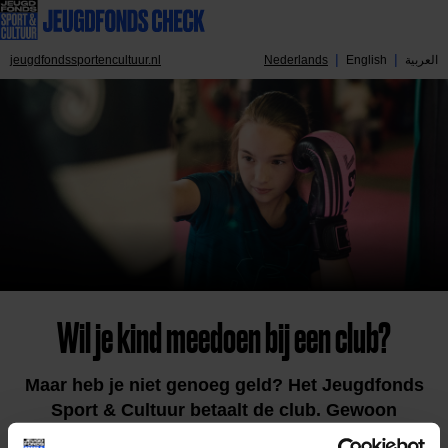
jeugdfondssportencultuur.nl
Nederlands
English
العربية
Wil je kind meedoen bij een club?
Maar heb je niet genoeg geld? Het Jeugdfonds
Sport & Cultuur betaalt de club. Gewoon
mogelijk.