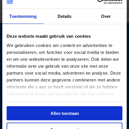
Toestemming
Details
Over
VUL JE POSTCODE IN EN DOE DE CHECK.
Deze website maakt gebruik van cookies
Vul hieronder je postcode in en doe de check. Binnen vier
We gebruiken cookies om content en advertenties te
stappen weet je of het Jeugdfonds Sport & Cultuur
personaliseren, om functies voor social media te bieden
waarschijnlijk de club kan betalen.
en om ons websiteverkeer te analyseren. Ook delen we
informatie over uw gebruik van onze site met onze
partners voor social media, adverteren en analyse. Deze
partners kunnen deze gegevens combineren met andere
Vul je postcode in
informatie die u aan ze heeft verstrekt of die ze hebben
verzameld op basis van uw gebruik van hun services.
Hoe werkt de Check?
Alles toestaan