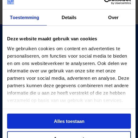
Toestemming
Details
Over
VUL JE POSTCODE IN EN DOE DE CHECK.
Deze website maakt gebruik van cookies
Vul hieronder je postcode in en doe de check. Binnen vier
We gebruiken cookies om content en advertenties te
stappen weet je of het Jeugdfonds Sport & Cultuur
personaliseren, om functies voor social media te bieden
waarschijnlijk de club kan betalen.
en om ons websiteverkeer te analyseren. Ook delen we
informatie over uw gebruik van onze site met onze
partners voor social media, adverteren en analyse. Deze
partners kunnen deze gegevens combineren met andere
Vul je postcode in
informatie die u aan ze heeft verstrekt of die ze hebben
verzameld op basis van uw gebruik van hun services.
Hoe werkt de Check?
Alles toestaan