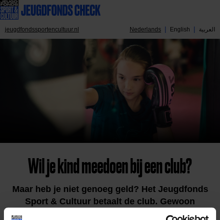
jeugdfondssportencultuur.nl
Nederlands
English
العربية
Wil je kind meedoen bij een club?
Maar heb je niet genoeg geld? Het Jeugdfonds
Sport & Cultuur betaalt de club. Gewoon
mogelijk.